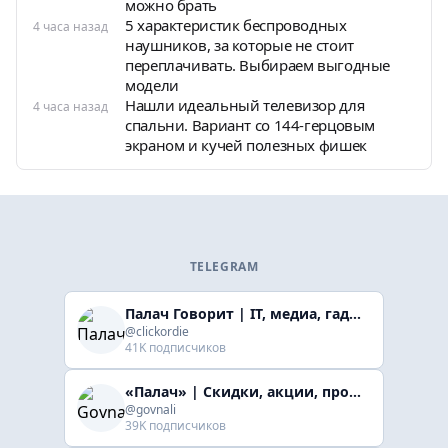
можно брать
5 характеристик беспроводных
4 часа назад
наушников, за которые не стоит
переплачивать. Выбираем выгодные
модели
Нашли идеальный телевизор для
4 часа назад
спальни. Вариант со 144-герцовым
экраном и кучей полезных фишек
TELEGRAM
Палач Говорит | IT, медиа, гaджеты, скидки
@clickordie
41K подписчиков
«Палач» | Скидки, акции, промокоды
@govnali
39K подписчиков