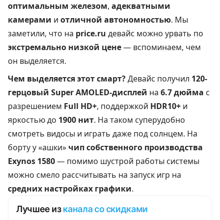
оптимальным железом
,
адекватными
камерами
и
отличной автономностью
. Мы
заметили, что на
price.ru
девайс можно урвать по
экстремально низкой цене
— вспоминаем, чем
он выделяется.
Чем выделяется этот смарт?
Девайс получил
120-
герцовый Super AMOLED-дисплей
на
6.7 дюйма
с
разрешением
Full HD+
, поддержкой
HDR10+
и
яркостью до
1900 нит
. На таком суперудобно
смотреть видосы и играть даже под солнцем. На
борту у «ашки»
чип собственного производства
Exynos 1580
— помимо шустрой работы системы
можно смело рассчитывать на запуск игр на
средних настройках графики
.
Лучшее из
канала со скидками