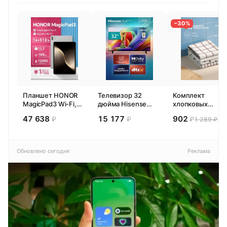
−30%
Планшет HONOR
Телевизор 32
Комплект
MagicPad3 Wi-Fi,
дюйма Hisense
хлопковых
13,3", процессор
32E44SL (2026)
кухонных
47 638
15 177
902
₽
₽
₽
1 289 ₽
Snapdragon 8,
Смарт ТВ HD
полотенец 4 шт,
16ГБ/512ГБ, EU
Pragma Rumlup,
переменчивый
белый
Обновлено сегодня
Реклама