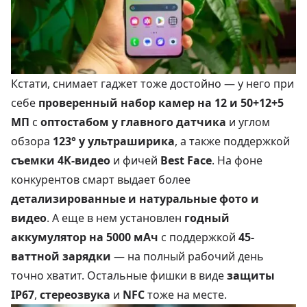
Кстати, снимает гаджет тоже достойно — у него при
себе
проверенный набор камер на 12 и 50+12+5
МП
с
оптостабом у главного датчика
и углом
обзора
123° у ультраширика
, а также поддержкой
съемки 4K-видео
и фичей
Best Face
. На фоне
конкурентов смарт выдает более
детализированные и натуральные фото и
видео
. А еще в нем установлен
годный
аккумулятор на 5000 мАч
с поддержкой
45-
ваттной зарядки
— на полный рабочий день
точно хватит. Остальные фишки в виде
защиты
IP67
,
стереозвука
и
NFC
тоже на месте.