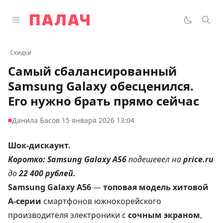
Перейти к содержимому
Открыть главное меню
Палач
Переклю
Пои
‹
Скидки
Самый сбалансированный
Samsung Galaxy обесценился.
Его нужно брать прямо сейчас
·
Данила Басов
15 января 2026 13:04
Шок-дискаунт.
Коротко:
Samsung Galaxy A56
подешевел на
price.ru
до
22 400 рублей
.
Samsung Galaxy A56
—
топовая модель хитовой
А-серии
смартфонов южнокорейского
производителя электроники с
сочным экраном
,