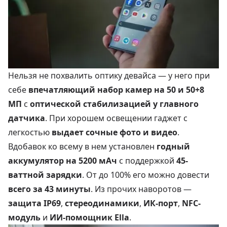
Нельзя не похвалить оптику девайса — у него при
себе
впечатляющий набор камер на 50 и 50+8
МП
с
оптической стабилизацией у главного
датчика
. При хорошем освещении гаджет с
легкостью
выдает сочные фото и видео
.
Вдобавок ко всему в нем установлен
годный
аккумулятор на 5200 мАч
с поддержкой
45-
ваттной зарядки
. От до 100% его можно довести
всего за 43 минуты
. Из прочих наворотов —
защита IP69
,
стереодинамики
,
ИК-порт
,
NFC-
модуль
и
ИИ-помощник Ella
.