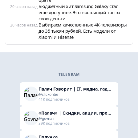
брать
Бюджетный хит Samsung Galaxy стал
20 часов назад
еще доступнее. Это настоящий топ за
свои деньги
Выбираем качественные 4K-телевизоры
20 часов назад
до 35 тысяч рублей. Есть модели от
Xiaomi и Hisense
TELEGRAM
Палач Говорит | IT, медиа, гaджеты, скидки
@clickordie
41K подписчиков
«Палач» | Скидки, акции, промокоды
@govnali
39K подписчиков
Получка