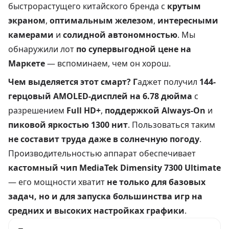
быстрорастущего китайского бренда с
крутым
экраном
,
оптимальным железом
,
интересными
камерами
и
солидной автономностью
. Мы
обнаружили лот
по супервыгодной цене на
Маркете
— вспоминаем, чем он хорош.
Чем выделяется этот смарт? Г
аджет получил
144-
герцовый AMOLED-дисплей на 6.78 дюйма
с
разрешением
Full HD+
,
поддержкой Always-On
и
пиковой яркостью 1300 нит
. Пользоваться таким
не составит труда даже в солнечную погоду
.
Производительностью аппарат обеспечивает
кастомный чип MediaTek Dimensity 7300 Ultimate
— его мощности хватит
не только для базовых
задач, но и для запуска большинства игр на
средних и высоких настройках графики
.