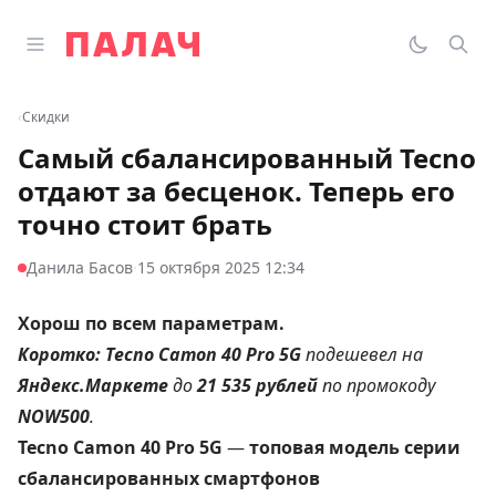
Перейти к содержимому
Открыть главное меню
Палач
Переклю
Пои
‹
Скидки
Самый сбалансированный Tecno
отдают за бесценок. Теперь его
точно стоит брать
·
Данила Басов
15 октября 2025 12:34
Хорош по всем параметрам.
Коротко:
Tecno Camon 40 Pro 5G
подешевел на
Яндекс.Маркете
до
21 535 рублей
по промокоду
NOW500
.
Tecno Camon 40 Pro 5G
—
топовая модель серии
сбалансированных смартфонов