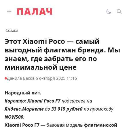
Перейти к содержимому
Открыть главное меню
Палач
Переклю
Пои
‹
Скидки
Этот Xiaomi Poco — самый
выгодный флагман бренда. Мы
знаем, где забрать его по
минимальной цене
·
Данила Басов
6 октября 2025 11:16
Народный хит.
Коротко:
Xiaomi Poco F7
подешевел на
Яндекс.Маркете
до
33 019 рублей
по промокоду
NOW500
.
Xiaomi Poco F7
— базовая модель
флагманской