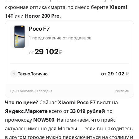
скромная оптика смарта, то смело берите
Xiaomi
14T
или
Honor 200 Pro
.
Poco F7
1 предложение от продавцов
29 102
₽
ОТ
от 29 102
₽
ТехноЛогично
1
Цены обновлены сегодня
Реклама
Что по цене?
Сейчас
Xiaomi Poco F7
висит на
Яндекс.Маркете
всего от
33 019 рублей
по
промокоду
NOW500
. Напоминаем, что прайс
актуален именно для Москвы — если вы находитесь
в другом городе нужно переключиться на столицу и