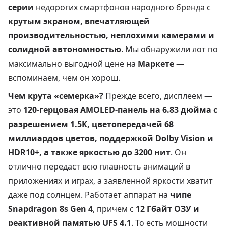
серии
недорогих смартфонов народного бренда с
крутым экраном, впечатляющей
производительностью, неплохими камерами и
солидной автономностью
. Мы обнаружили лот по
максимально выгодной цене на
Маркете
—
вспоминаем, чем он хорош.
Чем крута «семерка»?
Прежде всего, дисплеем —
это
120-герцовая AMOLED-панель на 6.83 дюйма с
разрешением 1.5K, цветопередачей 68
миллиардов цветов, поддержкой Dolby Vision и
HDR10+, а также яркостью до 3200 нит
. Он
отлично передаст всю плавность анимаций в
приложениях и играх, а заявленной яркости хватит
даже под солнцем. Работает аппарат на
чипе
Snapdragon 8s Gen 4
, причем с
12 Гбайт ОЗУ и
реактивной памятью UFS 4.1
. То есть мощности