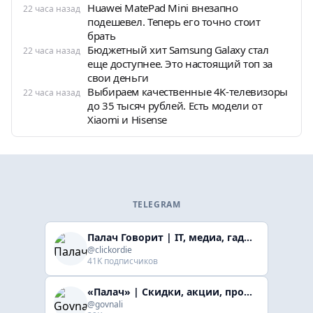
Huawei MatePad Mini внезапно
22 часа назад
подешевел. Теперь его точно стоит
брать
Бюджетный хит Samsung Galaxy стал
22 часа назад
еще доступнее. Это настоящий топ за
свои деньги
Выбираем качественные 4K-телевизоры
22 часа назад
до 35 тысяч рублей. Есть модели от
Xiaomi и Hisense
TELEGRAM
Палач Говорит | IT, медиа, гaджеты, скидки
@clickordie
41K подписчиков
«Палач» | Скидки, акции, промокоды
@govnali