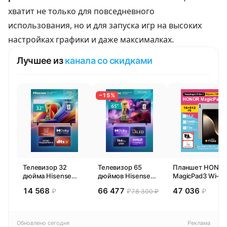
хватит не только для повседневного
использования, но и для запуска игр на высоких
настройках графики и даже максималках.
Лучшее из
канала со скидками
−15%
Телевизор 32
Телевизор 65
Планшет HONO
дюйма Hisense
дюймов Hisense
MagicPad3 Wi-Fi,
32E44SL (2026)
65E77SL PRO
13,3", процессор
14 568
66 477
47 036
₽
₽
₽
78 300 ₽
Смарт ТВ HD
(2026) Смарт ТВ
Snapdragon 8,
4К
16ГБ/512ГБ, EU
Обновлено сегодня
Реклама