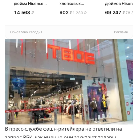
дюйма Hisense
хлопковых
дюймов Hisense
32E44SL (2026)
кухонных
65E77SL PRO
14 568
902
69 247
₽
₽
₽
1 289 ₽
78 300
Смарт ТВ HD
полотенец 4 шт,
(2026) Смарт ТВ
Pragma Rumlup,
4К
переменчивый
белый
Обновлено сегодня
Реклама
В пресс-службе фэшн-ритейлера не ответили на
запрос РБК, как именно они закупают товары