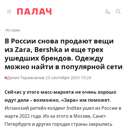
Перейти к содержимому
Открыть главное меню
Палач
Переклю
Пои
‹
Истории
В России снова продают вещи
из Zara, Bershka и еще трех
ушедших брендов. Одежду
можно найти в популярной сети
·
Данил Тармасинов
23 сентября 2025 15:24
Сейчас у этого масс-маркета не очень хорошо
идут дела – возможно, «Зара» им поможет.
Испанский ритейл-холдинг Inditex ушел из России в
марте 2022 года. Из-за этого в Москве, Санкт-
Петербурге и других городах страны закрылись