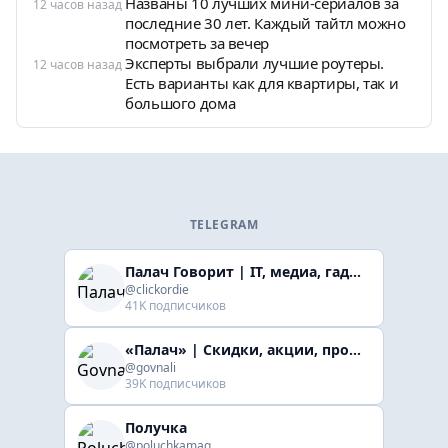
Названы 10 лучших мини-сериалов за
12 часов назад
последние 30 лет. Каждый тайтл можно
посмотреть за вечер
Эксперты выбрали лучшие роутеры.
12 часов назад
Есть варианты как для квартиры, так и
большого дома
TELEGRAM
Палач Говорит | IT, медиа, гaджеты, скидки
@clickordie
41K подписчиков
«Палач» | Скидки, акции, промокоды
@govnali
39K подписчиков
Получка
@poluchkamag