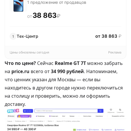
1 предложение от продавцов
38 863
₽
ОТ
от 38 863
₽
Tех-Центр
1
Цены обновлены сегодня
Реклама
Что по цене?
Сейчас
Realme GT 7T
можно забрать
на
price.ru
всего от
34 990 рублей
. Напоминаем,
что ценник указан для Москвы — если вы
находитесь в другом городе нужно переключиться
на столицу и проверить, можно ли оформить
доставку.