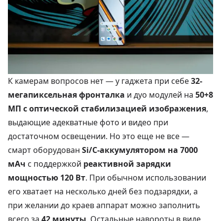
К камерам вопросов нет — у гаджета при себе
32-
мегапиксельная фронталка
и дуо модулей на
50+8
МП с оптической стабилизацией изображения
,
выдающие адекватные фото и видео при
достаточном освещении. Но это еще не все —
смарт оборудован
Si/C-аккумулятором на 7000
мАч
с поддержкой
реактивной зарядки
мощностью 120 Вт
. При обычном использовании
его хватает на несколько дней без подзарядки, а
при желании до краев аппарат можно заполнить
всего за
42 минуты
. Остальные навороты в виде