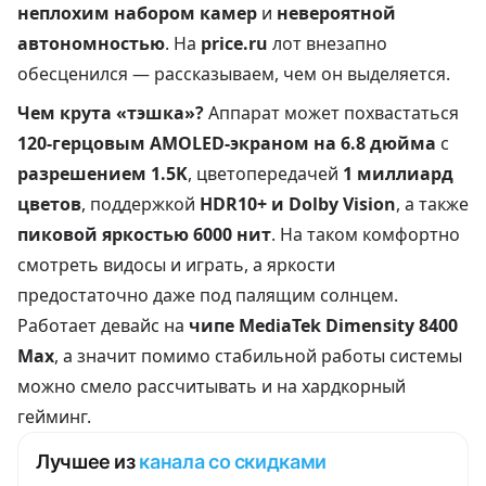
неплохим набором камер
и
невероятной
автономностью
. На
price.ru
лот внезапно
обесценился — рассказываем, чем он выделяется.
Чем крута «тэшка»?
Аппарат может похвастаться
120-герцовым AMOLED-экраном на 6.8 дюйма
с
разрешением 1.5K
, цветопередачей
1 миллиард
цветов
, поддержкой
HDR10+ и Dolby Vision
, а также
пиковой яркостью 6000 нит
. На таком комфортно
смотреть видосы и играть, а яркости
предостаточно даже под палящим солнцем.
Работает девайс на
чипе MediaTek Dimensity 8400
Max
, а значит помимо стабильной работы системы
можно смело рассчитывать и на хардкорный
гейминг.
Лучшее из
канала со скидками