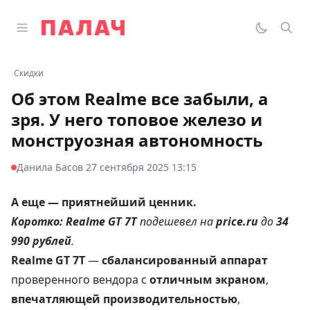
Перейти к содержимому
Открыть главное меню
Палач
Переклю
Пои
‹
Скидки
Об этом Realme все забыли, а
зря. У него топовое железо и
монструозная автономность
·
Данила Басов
27 сентября 2025 13:15
А еще — приятнейший ценник.
Коротко:
Realme GT 7T
подешевел на
price.ru
до
34
990 рублей
.
Realme GT 7T
—
сбалансированный аппарат
проверенного вендора с
отличным экраном
,
впечатляющей производительностью
,