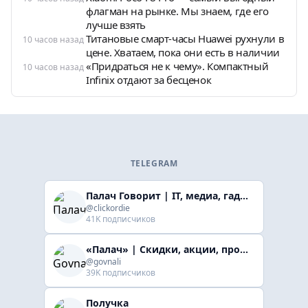
флагман на рынке. Мы знаем, где его
лучше взять
Титановые смарт-часы Huawei рухнули в
10 часов назад
цене. Хватаем, пока они есть в наличии
«Придраться не к чему». Компактный
10 часов назад
Infinix отдают за бесценок
TELEGRAM
Палач Говорит | IT, медиа, гaджеты, скидки
@clickordie
41K подписчиков
«Палач» | Скидки, акции, промокоды
@govnali
39K подписчиков
Получка