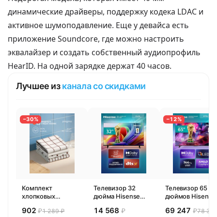
динамические драйверы, поддержку кодека LDAC и
активное шумоподавление. Еще у девайса есть
приложение Soundcore, где можно настроить
эквалайзер и создать собственный аудиопрофиль
HearID. На одной зарядке держат 40 часов.
Лучшее из
канала со скидками
−30%
−12%
Комплект
Телевизор 32
Телевизор 65
хлопковых
дюйма Hisense
дюймов Hisense
кухонных
32E44SL (2026)
65E77SL PRO
902
14 568
69 247
₽
₽
₽
1 289 ₽
78 300
полотенец 4 шт,
Смарт ТВ HD
(2026) Смарт ТВ