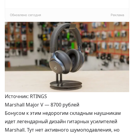
Pragma Rumlup,
4К
переменчивый
белый
Обновлено сегодня
Реклама
Источник: RTINGS
Marshall Major V —
8700 рублей
Бонусом к этим недорогим складным наушникам
идет легендарный дизайн гитарных усилителей
Marshall. Тут нет активного шумоподавления, но