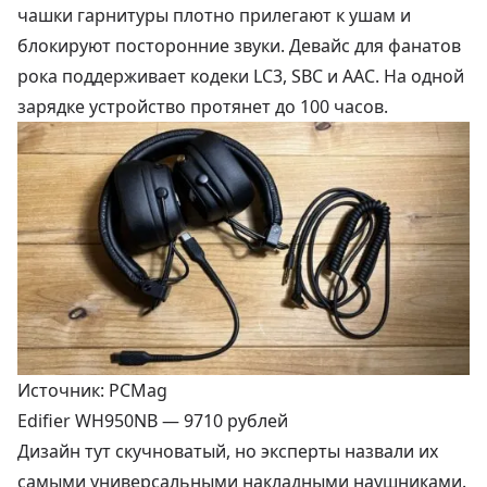
чашки гарнитуры плотно прилегают к ушам и
блокируют посторонние звуки. Девайс для фанатов
рока поддерживает кодеки LC3, SBC и AAC. На одной
зарядке устройство протянет до 100 часов.
Источник: PCMag
Edifier WH950NB —
9710 рублей
Дизайн тут скучноватый, но эксперты назвали их
самыми универсальными накладными наушниками.