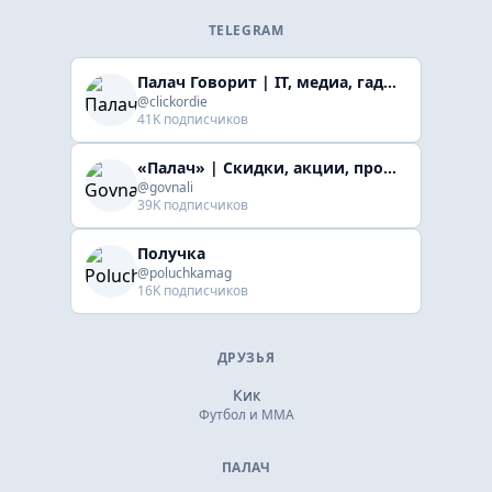
TELEGRAM
Палач Говорит | IT, медиа, гaджеты, скидки
@clickordie
41K подписчиков
«Палач» | Скидки, акции, промокоды
@govnali
39K подписчиков
Получка
@poluchkamag
16K подписчиков
ДРУЗЬЯ
Кик
Футбол и ММА
ПАЛАЧ