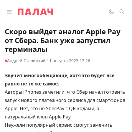
Перейти к содержимому
Открыть главное меню
Палач
Переклю
Пои
Скоро выйдет аналог Apple Pay
от Сбера. Банк уже запустил
терминалы
·
Андрей Ставицкий
11 августа 2025 17:26
Звучит многообещающе, хотя это будет все
равно не то же самое.
Авторы iPhones
заметили
, что Сбер начал готовить
запуск нового платежного сервиса для смартфонов
Apple. Нет, это не SberPay с QR-кодами, а
натуральный клон Apple Pay.
Неужели популярный сервис смогут заменить