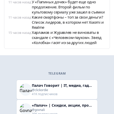
У «Папиных дочек» будет еще одно
11 часов назад
продолжение. Второй фильм по
культовому сериалу уже зашел в съемки
Какие смартфоны – топ за свои деньги?
11 часов назад
Список лидеров, в котором нет Xiaomi и
Realme
Харламов и Журавлев не виноваты в
15 часов назад
скандале с «Человеком-пауком». Звезд
«Колобка» гасят из-за других людей
TELEGRAM
Палач Говорит | IT, медиа, гaджеты, скидки
@clickordie
41K подписчиков
«Палач» | Скидки, акции, промокоды
@govnali
39K подписчиков