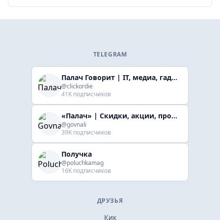
TELEGRAM
Палач Говорит | IT, медиа, гaджеты, скидки
@clickordie
41K подписчиков
«Палач» | Скидки, акции, промокоды
@govnali
39K подписчиков
Получка
@poluchkamag
16K подписчиков
ДРУЗЬЯ
Кик