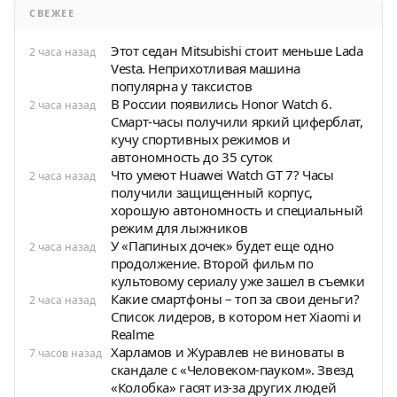
СВЕЖЕЕ
Этот седан Mitsubishi стоит меньше Lada
2 часа назад
Vesta. Неприхотливая машина
популярна у таксистов
В России появились Honor Watch 6.
2 часа назад
Смарт-часы получили яркий циферблат,
кучу спортивных режимов и
автономность до 35 суток
Что умеют Huawei Watch GT 7? Часы
2 часа назад
получили защищенный корпус,
хорошую автономность и специальный
режим для лыжников
У «Папиных дочек» будет еще одно
2 часа назад
продолжение. Второй фильм по
культовому сериалу уже зашел в съемки
Какие смартфоны – топ за свои деньги?
2 часа назад
Список лидеров, в котором нет Xiaomi и
Realme
Харламов и Журавлев не виноваты в
7 часов назад
скандале с «Человеком-пауком». Звезд
«Колобка» гасят из-за других людей