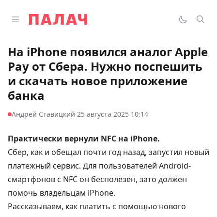
Перейти к содержимому
Открыть главное меню
Палач
Переклю
Пои
На iPhone появился аналог Apple
Pay от Сбера. Нужно поспешить
и скачать новое приложение
банка
·
Андрей Ставицкий
25 августа 2025 10:14
Практически вернули NFC на iPhone.
Сбер, как и
обещал
почти год назад, запустил новый
платежный сервис. Для пользователей Android-
смартфонов с NFC он бесполезен, зато должен
помочь владельцам iPhone.
Рассказываем, как платить с помощью нового