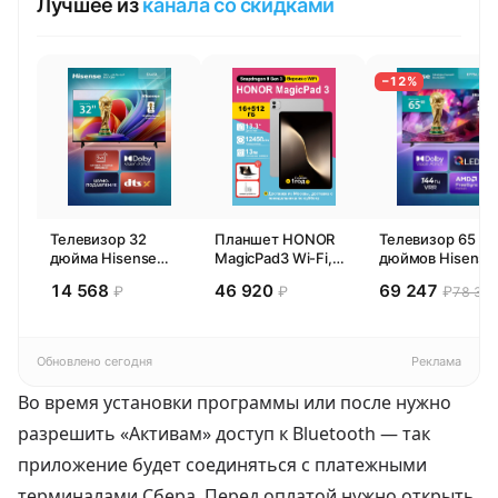
Лучшее из
канала со скидками
−12%
Телевизор 32
Планшет HONOR
Телевизор 65
дюйма Hisense
MagicPad3 Wi-Fi,
дюймов Hisense
32E44SL (2026)
13,3", процессор
65E77SL PRO
14 568
46 920
69 247
₽
₽
₽
78 300
Смарт ТВ HD
Snapdragon 8,
(2026) Смарт ТВ
16ГБ/512ГБ, EU
4К
Обновлено сегодня
Реклама
Во время установки программы или после нужно
разрешить «Активам» доступ к Bluetooth — так
приложение будет соединяться с платежными
терминалами Сбера. Перед оплатой нужно открыть