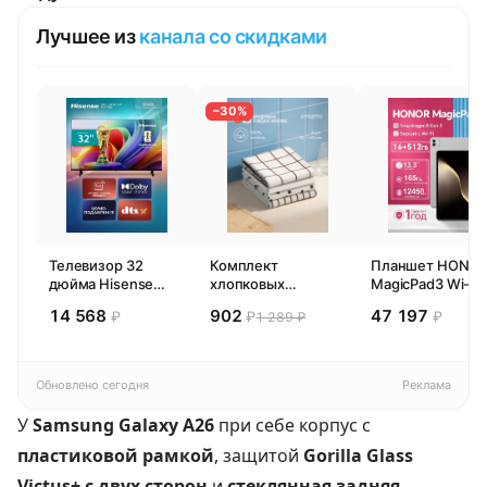
Лучшее из
канала со скидками
−30%
Телевизор 32
Комплект
Планшет HONO
дюйма Hisense
хлопковых
MagicPad3 Wi-Fi,
32E44SL (2026)
кухонных
13,3", процессор
14 568
902
47 197
₽
₽
₽
1 289 ₽
Смарт ТВ HD
полотенец 4 шт,
Snapdragon 8,
Pragma Rumlup,
16ГБ/512ГБ, EU
переменчивый
белый
Обновлено сегодня
Реклама
У
Samsung Galaxy A26
при себе корпус с
пластиковой рамкой
, защитой
Gorilla Glass
Victus+ с двух сторон
и
стеклянная задняя