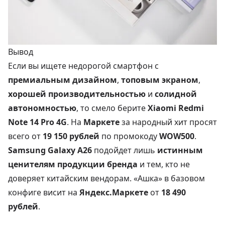
Вывод
Если вы ищете недорогой смартфон с
премиальным дизайном
,
топовым экраном
,
хорошей производительностью
и
солидной
автономностью
, то смело берите
Xiaomi Redmi
Note 14 Pro 4G
. На
Маркете
за народный хит просят
всего от
19 150 рублей
по промокоду
WOW500
.
Samsung Galaxy A26
подойдет лишь
истинным
ценителям продукции бренда
и тем, кто не
доверяет китайским вендорам. «Ашка» в базовом
конфиге висит на
Яндекс.Маркете
от
18 490
рублей
.