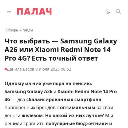
Перейти к содержимому
Открыть главное меню
Палач
Переклю
Пои
‹
Обзоры и гайды
Что выбрать — Samsung Galaxy
A26 или Xiaomi Redmi Note 14
Pro 4G? Есть точный ответ
·
Данила Басов
9 июля 2025 08:52
Одному из них уже пора на пенсию.
Samsung Galaxy A26
и
Xiaomi Redmi Note 14 Pro
4G
— два
сбалансированных смартфона
проверенных брендов с
оптимальным
за свои
деньги
железом
.
Но какой из них лучше?
Мы
решили сравнить
популярные бюджетники
и