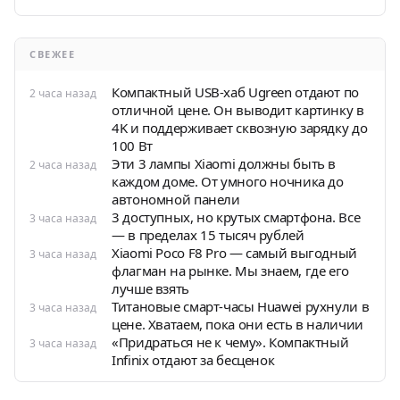
СВЕЖЕЕ
Компактный USB-хаб Ugreen отдают по
2 часа назад
отличной цене. Он выводит картинку в
4K и поддерживает сквозную зарядку до
100 Вт
Эти 3 лампы Xiaomi должны быть в
2 часа назад
каждом доме. От умного ночника до
автономной панели
3 доступных, но крутых смартфона. Все
3 часа назад
— в пределах 15 тысяч рублей
Xiaomi Poco F8 Pro — самый выгодный
3 часа назад
флагман на рынке. Мы знаем, где его
лучше взять
Титановые смарт-часы Huawei рухнули в
3 часа назад
цене. Хватаем, пока они есть в наличии
«Придраться не к чему». Компактный
3 часа назад
Infinix отдают за бесценок