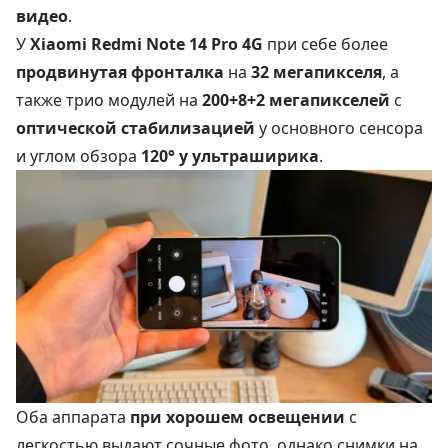
видео
.
У
Xiaomi Redmi Note 14 Pro 4G
при себе более
продвинутая фронталка
на
32 мегапикселя
, а
также трио модулей на
200+8+2 мегапикселей
с
оптической стабилизацией
у основного сенсора
и углом обзора
120° у ультраширика
.
Оба аппарата
при хорошем освещении
с
легкостью выдают сочные фото, однако снимки на