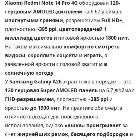
Xiaomi Redmi Note 14 Pro 4G
оборудован
120-
герцовым AMOLED-дисплеем
на 6.67 дюйма
с
изогнутыми гранями
, разрешением
Full HD+
,
плотностью
~395 ppi
,
цветопередачей 1
миллиард цветов
и пиковой яркостью
1800 нит
.
На таком максимально
комфортно смотреть
видосы
,
скроллить соцсети
и
играть
, а
заявленной яркости с головой хватит
и в
солнечную погоду
.
У
Samsung Galaxy A26
экран тоже в порядке — это
120-герцовая Super AMOLED-панель
на 6.7 дюйма с
FHD-разрешением
, плотностью
~385 ppi
и
яркостью
до 1900 нит
. На практике оба смарта
отлично подходят для повседневного
использования, однако
«ашка» проигрывает
за
счет
жирнейших рамок
,
бесящего подбородка
и