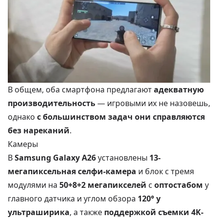
В общем, оба смартфона предлагают
адекватную
производительность
— игровыми их не назовешь,
однако
с большинством задач они справляются
без нареканий
.
Камеры
В
Samsung Galaxy A26
установлены
13-
мегапиксельная селфи-камера
и блок с тремя
модулями на
50+8+2 мегапикселей
с
оптостабом
у
главного датчика и углом обзора
120° у
ультраширика
, а также
поддержкой съемки 4K-