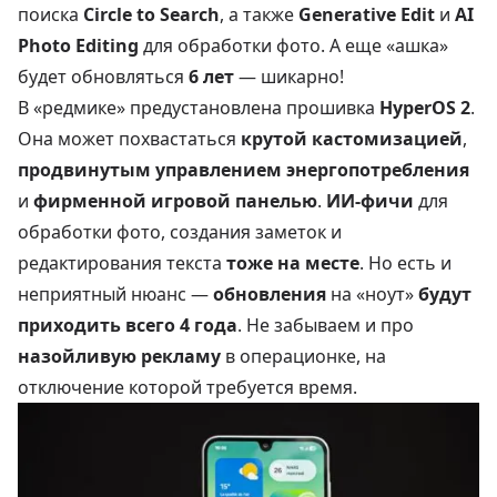
поиска
Circle to Search
, а также
Generative Edit
и
AI
Photo Editing
для обработки фото. А еще «ашка»
будет обновляться
6 лет
— шикарно!
В «редмике» предустановлена прошивка
HyperOS 2
.
Она может похвастаться
крутой кастомизацией
,
продвинутым управлением энергопотребления
и
фирменной игровой панелью
.
ИИ-фичи
для
обработки фото, создания заметок и
редактирования текста
тоже на месте
. Но есть и
неприятный нюанс —
обновления
на «ноут»
будут
приходить всего 4 года
. Не забываем и про
назойливую рекламу
в операционке, на
отключение которой требуется время.