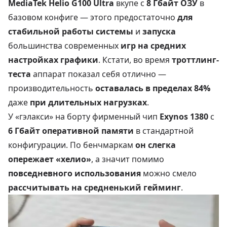
MediaTek Helio G100 Ultra
вкупе с
8 Гбайт ОЗУ
в
базовом конфиге — этого предостаточно
для
стабильной работы системы
и
запуска
большинства современных
игр на средних
настройках графики
. Кстати, во время
троттлинг-
теста
аппарат показал себя отлично —
производительность
оставалась в пределах 84%
даже
при длительных нагрузках
.
У «гэлакси» на борту фирменный чип
Exynos 1380
c
6 Гбайт оперативной памяти
в стандартной
конфигурации. По бенчмаркам
он слегка
опережает «хелио»
, а значит помимо
повседневного использования
можно смело
рассчитывать на средненький гейминг
.