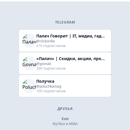
TELEGRAM
Палач Говорит | IT, медиа, гaджеты, скидки
@clickordie
41K подписчиков
«Палач» | Скидки, акции, промокоды
@govnali
39K подписчиков
Получка
@poluchkamag
16K подписчиков
ДРУЗЬЯ
Кик
Футбол и ММА