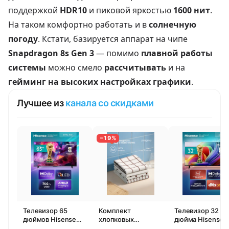
поддержкой
HDR10
и пиковой яркостью
1600 нит
.
На таком комфортно работать и в
солнечную
погоду
. Кстати, базируется аппарат на чипе
Snapdragon 8s Gen 3
— помимо
плавной работы
системы
можно смело
рассчитывать
и на
гейминг на высоких настройках графики
.
Лучшее из
канала со скидками
−19%
Телевизор 65
Комплект
Телевизор 32
дюймов Hisense
хлопковых
дюйма Hisense
65E77SL PRO
кухонных
32E44SL (2026)