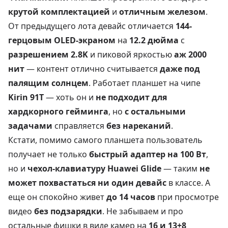
крутой комплектацией
и
отличным железом
.
От предыдущего лота девайс отличается
144-
герцовым OLED-экраном
на
12.2 дюйма
с
разрешением 2.8K
и пиковой яркостью
аж 2000
нит
— контент отлично считывается
даже под
палящим солнцем
. Работает планшет на чипе
Kirin 91T
— хоть он и
не подходит для
хардкорного гейминга
, но
с остальными
задачами
справляется
без нареканий
.
Кстати, помимо самого планшета пользователь
получает не только
быстрый адаптер на 100 Вт
,
но и
чехол-клавиатуру Huawei Glide
— таким
не
может похвастаться ни один девайс
в классе. А
еще он спокойно живет
до 14 часов
при просмотре
видео
без подзарядки
. Не забываем и про
остальные фишки в виде камер на
16 и 13+8