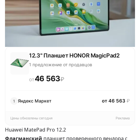
12.3" Планшет HONOR MagicPad2
1 предложение от продавцов
46 563
₽
ОТ
от 46 563
₽
Яндекс Маркет
1
Цены обновлены сегодня
Реклама
Huawei MatePad Pro 12.2
Флагманский
планшет проверенного вендора с