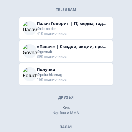
TELEGRAM
Палач Говорит | IT, медиа, гaджеты, скидки
@clickordie
41K подписчиков
«Палач» | Скидки, акции, промокоды
@govnali
39K подписчиков
Получка
@poluchkamag
16K подписчиков
ДРУЗЬЯ
Кик
Футбол и ММА
ПАЛАЧ