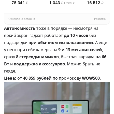
75 341
1 043
16 512
₽
₽
₽
1 289 ₽
(2026) Смарт ТВ
полотенец 4 шт,
Смарт ТВ HD
4К
Pragma Rumlup,
переменчивый
белый
Обновлено сегодня
Реклама
Автономность
тоже в порядке — несмотря на
яркий экран гаджет работает
до 10 часов
без
подзарядки
при обычном использовании
. А еще
у него при себе камеры на
9 и 13 мегапикселей
,
сразу
8 стереодинамиков
, быстрая зарядка
на 66
Вт
и
поддержка аксессуаров
. Можно брать не
глядя.
Цена:
от
40 859 рублей
по промокоду
WOW500
.