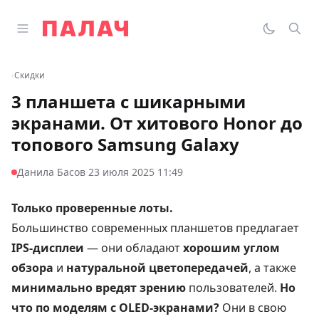
Перейти к содержимому
Открыть главное меню
Палач
Переклю
Пои
‹
Скидки
3 планшета с шикарными
экранами. От хитового Honor до
топового Samsung Galaxy
·
Данила Басов
23 июля 2025 11:49
Только проверенные лоты.
Большинство современных планшетов предлагает
IPS-дисплеи
— они обладают
хорошим углом
обзора
и
натуральной цветопередачей
, а также
минимально вредят зрению
пользователей.
Но
что по моделям с OLED-экранами?
Они в свою