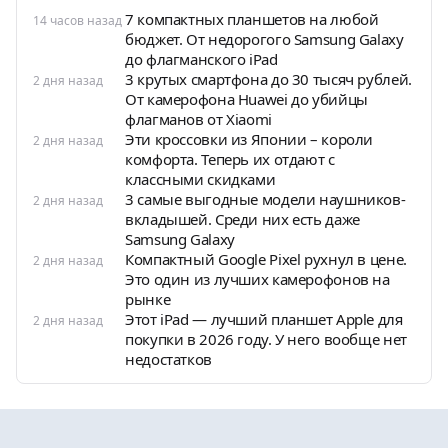
7 компактных планшетов на любой
14 часов назад
бюджет. От недорогого Samsung Galaxy
до флагманского iPad
3 крутых смартфона до 30 тысяч рублей.
2 дня назад
От камерофона Huawei до убийцы
флагманов от Xiaomi
Эти кроссовки из Японии – короли
2 дня назад
комфорта. Теперь их отдают с
классными скидками
3 самые выгодные модели наушников-
2 дня назад
вкладышей. Среди них есть даже
Samsung Galaxy
Компактный Google Pixel рухнул в цене.
2 дня назад
Это один из лучших камерофонов на
рынке
Этот iPad — лучший планшет Apple для
2 дня назад
покупки в 2026 году. У него вообще нет
недостатков