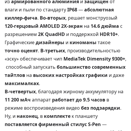
из
армированного алюминия
и
защищен
от
влаги и пыли по стандарту
IP68
—
абсолютная
киллер-фича
.
Во-вторых
, решает монструозый
120-герцовый AMOLED 2X-экран
на
14.6 дюйма
с
разрешением
2K QuadHD
и поддержкой
HDR10+
.
Графические
дизайнеры
и
киноманы
такое
точно оценят
.
В-третьих
, производительностью
«эску» обеспечивает чип
MediaTek Dimensity 9300+
,
способный запускать
большинство современных
тайтлов
на
высоких настройках графики
и даже
максималках
.
В-четвертых
, благодаря жирному аккумулятору на
11 200 мАч
аппарат
работает до 9.5 часов
в
режиме воспроизведения видео
без подзарядки
.
Ну, и
наконец
, в
комплекте
к планшету
поставляется фирменный стилус S-Pen
—