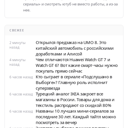
сериалы» и смотреть ютуб не вместо работы, а из-за
нее.
СВЕЖЕЕ
Открылся предзаказ на UMO 8. Это
2 минуты
назад
китайский автомобиль с российскими
доработками и Алисой
Чем отличаются Huawei Watch GT 7 и
4 минуты
назад
Watch GT 6? Вот какие смарт-часы нужно
покупать прямо сейчас
Кто сыграет в сериале «Подслушано в
6 часов назад
Выборге»? Главную роль исполнит
суперзвезда
Турецкий аналог IKEA закроет все
6 часов назад
магазины в России. Товары для дома и
текстиль распродают со скидкой 80%
Названы 10 лучших мини-сериалов за
6 часов назад
последние 30 лет. Каждый тайтл можно
посмотреть за вечер
Эксперты выбрали лучшие роутеры.