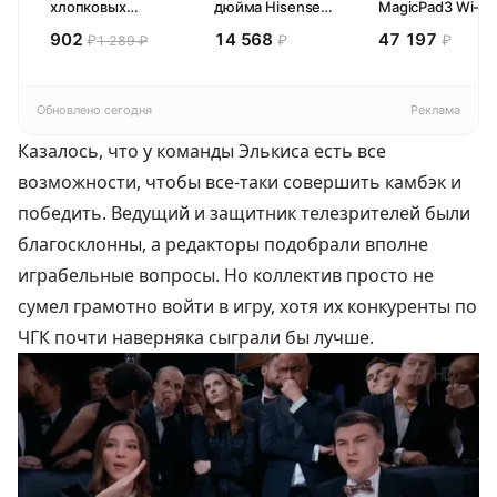
хлопковых
дюйма Hisense
MagicPad3 Wi-Fi,
кухонных
32E44SL (2026)
13,3", процессор
902
14 568
47 197
₽
₽
₽
1 289 ₽
полотенец 4 шт,
Смарт ТВ HD
Snapdragon 8,
Pragma Rumlup,
16ГБ/512ГБ, EU
переменчивый
белый
Обновлено сегодня
Реклама
Казалось, что у команды Элькиса есть все
возможности, чтобы все-таки совершить камбэк и
победить. Ведущий и защитник телезрителей были
благосклонны, а редакторы подобрали вполне
играбельные вопросы. Но коллектив просто не
сумел грамотно войти в игру, хотя их конкуренты по
ЧГК почти наверняка сыграли бы лучше.