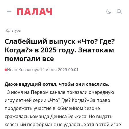
Перейти к содержимому
Открыть главное меню
Палач
Переклю
Пои
‹
Культура
Слабейший выпуск «Что? Где?
Когда?» в 2025 году. Знатокам
помогали все
·
Иван Ковальчук
14 июня 2025 00:01
Даже ведущий хотел, чтобы они спаслись.
13 июня на Первом канале показали очередную
игру летней серии «Что? Где? Когда?» За право
продолжать участие в юбилейном сезоне
сражалась команда Дениса Элькиса. Но выдать
классный перформанс не удалось, хотя в этой игре