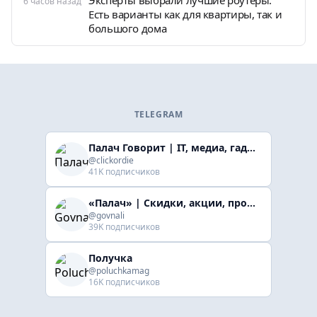
6 часов назад
Есть варианты как для квартиры, так и
большого дома
TELEGRAM
Палач Говорит | IT, медиа, гaджеты, скидки
@clickordie
41K подписчиков
«Палач» | Скидки, акции, промокоды
@govnali
39K подписчиков
Получка
@poluchkamag
16K подписчиков