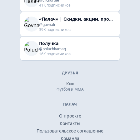
@clickordie
41K подписчиков
«Палач» | Скидки, акции, промокоды
@govnali
39K подписчиков
Получка
@poluchkamag
16K подписчиков
ДРУЗЬЯ
Кик
Футбол и ММА
ПАЛАЧ
О проекте
Контакты
Пользовательское соглашение
Команда