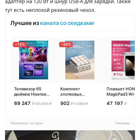
адаптер на 120 Вт и шнур USB-A для зарядки. Также
тут есть неплохой резиновый чехол.
Лучшее из
канала со скидками
−12%
−30%
Телевизор 65
Комплект
Планшет HONO
дюймов Hisense
хлопковых
MagicPad3 Wi-Fi,
65E77SL PRO
кухонных
13,3", процессор
69 247
902
47 197
₽
₽
₽
78 300 ₽
1 289 ₽
(2026) Смарт ТВ
полотенец 4 шт,
Snapdragon 8,
4К
Pragma Rumlup,
16ГБ/512ГБ, EU
переменчивый
белый
Обновлено сегодня
Реклама