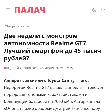
Перейти к содержимому
Открыть главное меню
Палач
Переклю
Пои
‹
Обзоры и гайды
Две недели с монстром
автономности Realme GT7.
Лучший смартфон до 45 тысяч
рублей?
·
Андрей Ставицкий
24 июня 2025 17:29
Аппарат сравнили с Toyota Camry — ого.
Недорогой Realme GT7
вышел
в апреле — телефон
порадовал топовыми характеристиками и
большущей батареей на 7000 мАч. Автор канала
«Очень плохие обзоры» Дмитрий Ткаченко пару