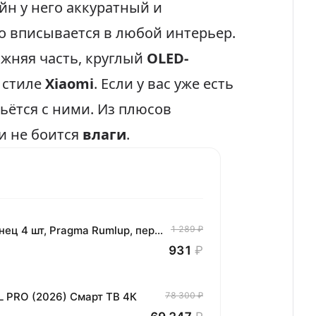
йн у него аккуратный и
но вписывается в любой интерьер.
ижняя часть, круглый
OLED-
 стиле
Xiaomi
. Если у вас уже есть
льётся с ними. Из плюсов
и не боится
влаги
.
Комплект хлопковых кухонных полотенец 4 шт, Pragma Rumlup, переменчивый белый
1 289 ₽
931
₽
L PRO (2026) Смарт ТВ 4К
78 300 ₽