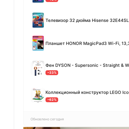
Телевизор 32 дюйма Hisense 32E44SL
−33%
−62%
Обновлено сегодня