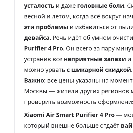
усталость
и даже
головные боли
. 
весной и летом, когда всё вокруг на
эти проблемы
и избавиться от пы
девайса
. Речь идёт об умном очист
Purifier 4 Pro
. Он всего за пару мин
устранив все
неприятные запахи
и
можно урвать
с шикарной скидкой
.
Важно:
все цены указаны на момент
Москвы — жители других регионов м
проверить возможность оформления
Xiaomi Air Smart Purifier 4 Pro
— мо
который внешне больше отдаёт
вай