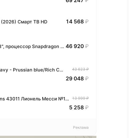
69 247
₽
14 568
₽
 (2026) Смарт ТВ HD
46 920
₽
Планшет HONOR MagicPad3 Wi-Fi, 13,3", процессор Snapdragon 8, 16ГБ/512ГБ, EU
Фен DYSON - Supersonic - Straight & Wavy - Prussian blue/Rich Copper - HD07 - 113277-01 (EU)
43 623 ₽
29 048
₽
Коллекционный конструктор LEGO Icons 43011 Лионель Месси №10: Футбольные моменты, 500 деталей, подарок фанату футбола
13 999 ₽
5 258
₽
Реклама