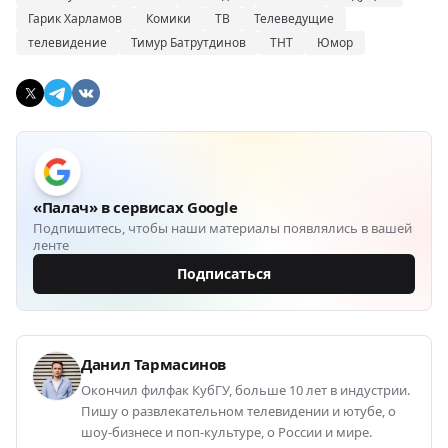
Гарик Харламов
Комики
ТВ
Телеведущие
телевидение
Тимур Батрутдинов
ТНТ
Юмор
«Палач» в сервисах Google
Подпишитесь, чтобы наши материалы появлялись в вашей
ленте
Подписаться
Данил Тармасинов
Окончил филфак КубГУ, больше 10 лет в индустрии.
Пишу о развлекательном телевидении и ютубе, о
шоу-бизнесе и поп-культуре, о России и мире.