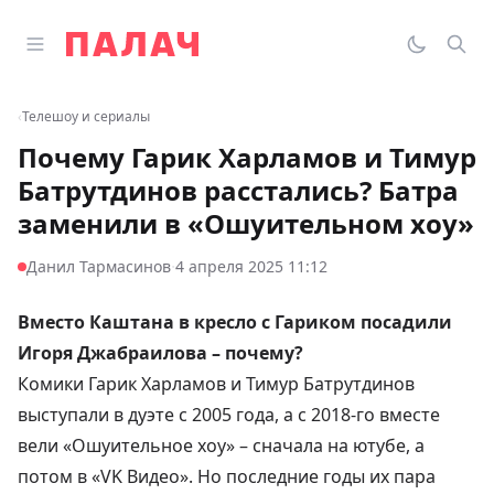
Перейти к содержимому
Открыть главное меню
Палач
Переклю
Пои
‹
Телешоу и сериалы
Почему Гарик Харламов и Тимур
Батрутдинов расстались? Батра
заменили в «Ошуительном хоу»
·
Данил Тармасинов
4 апреля 2025 11:12
Вместо Каштана в кресло с Гариком посадили
Игоря Джабраилова – почему?
Комики Гарик Харламов и Тимур Батрутдинов
выступали в дуэте с 2005 года, а с 2018-го вместе
вели «Ошуительное хоу» – сначала на ютубе, а
потом в «VK Видео». Но последние годы их пара