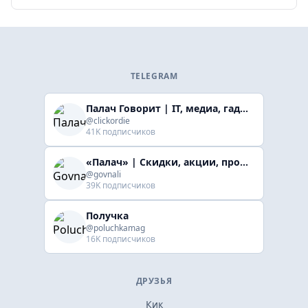
TELEGRAM
Палач Говорит | IT, медиа, гaджеты, скидки
@clickordie
41K подписчиков
«Палач» | Скидки, акции, промокоды
@govnali
39K подписчиков
Получка
@poluchkamag
16K подписчиков
ДРУЗЬЯ
Кик