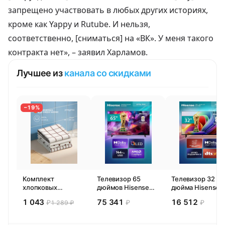
запрещено участвовать в любых других историях,
кроме как Yappy и Rutube. И нельзя,
соответственно, [сниматься] на «ВК». У меня такого
контракта нет», –
заявил
Харламов.
Лучшее из
канала со скидками
−19%
Комплект
Телевизор 65
Телевизор 32
хлопковых
дюймов Hisense
дюйма Hisense
кухонных
65E77SL PRO
32E44SL (2026)
1 043
75 341
16 512
₽
₽
₽
1 289 ₽
полотенец 4 шт,
(2026) Смарт ТВ
Смарт ТВ HD
Pragma Rumlup,
4К
переменчивый