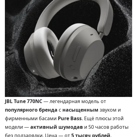
JBL Tune 770NC
— легендарная модель от
популярного бренда
с
насыщенным
звуком и
фирменными басами
Pure Bass
. Ещё плюсы этой
модели —
активный шумодав
и 50 часов работы
без подзарядки. Цена — от
5 тысяч рублей
.