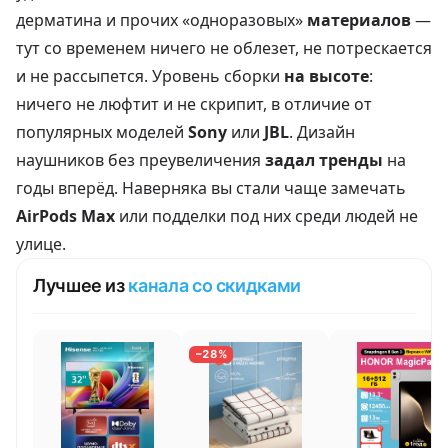
дерматина и прочих «одноразовых»
материалов
—
тут со временем ничего не облезет, не потрескается
и не рассыпется. Уровень сборки
на высоте
:
ничего не люфтит и не скрипит, в отличие от
популярных моделей
Sony
или
JBL
. Дизайн
наушников без преувеличения
задал тренды
на
годы вперёд. Наверняка вы стали чаще замечать
AirPods Max
или подделки под них среди людей не
улице.
Лучшее из
канала со скидками
−28%