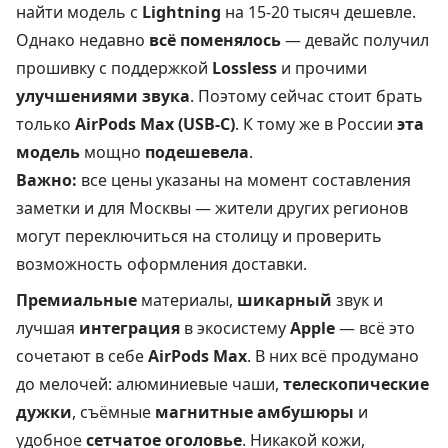
найти модель с
Lightning
на 15-20 тысяч дешевле.
Однако недавно
всё поменялось
— девайс получил
прошивку с поддержкой
Lossless
и прочими
улучшениями звука
. Поэтому сейчас стоит брать
только
AirPods Max (USB-C)
. К тому же в России
эта
модель
мощно
подешевела
.
Важно:
все цены указаны на момент составления
заметки и для Москвы — жители других регионов
могут переключиться на столицу и проверить
возможность оформления доставки.
Премиальные
материалы,
шикарный
звук и
лучшая
интеграция
в экосистему
Apple
— всё это
сочетают в себе
AirPods Max
. В них всё продумано
до мелочей: алюминиевые чаши,
телескопические
дужки
, съёмные
магнитные амбушюры
и
удобное
сетчатое оголовье
. Никакой кожи,