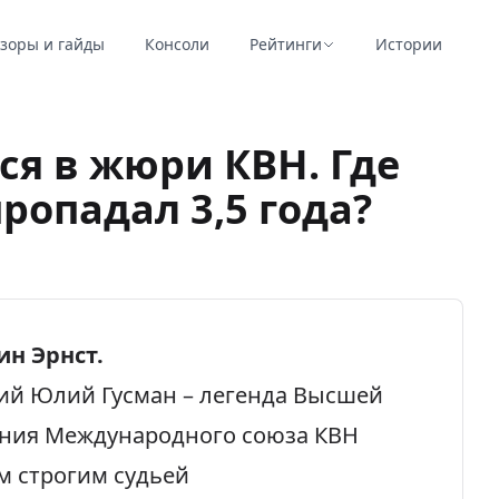
зоры и гайды
Консоли
Рейтинги
Истории
ся в жюри КВН. Где
ропадал 3,5 года?
ин Эрнст.
й Юлий Гусман – легенда Высшей
ания Международного союза КВН
м строгим судьей