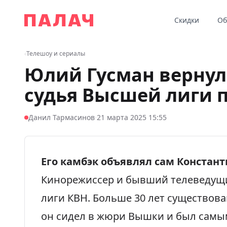
Перейти к содержимому
Скидки
Об
Палач
‹
Телешоу и сериалы
Юлий Гусман вернул
судья Высшей лиги п
·
Данил Тармасинов
21 марта 2025 15:55
Его камбэк объявлял сам Констант
Кинорежиссер и бывший телеведущи
лиги КВН. Больше 30 лет существов
он сидел в жюри Вышки и был самы