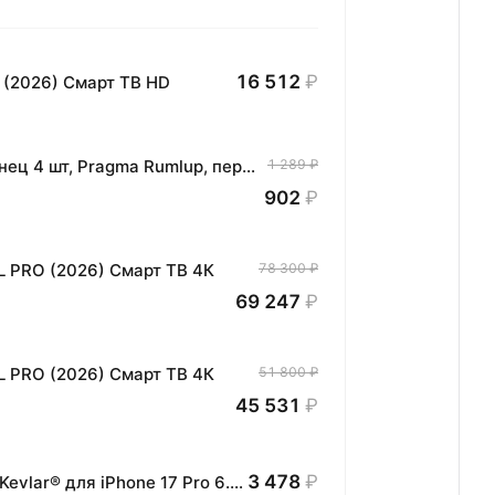
16 512
₽
 (2026) Смарт ТВ HD
Комплект хлопковых кухонных полотенец 4 шт, Pragma Rumlup, переменчивый белый
1 289 ₽
902
₽
L PRO (2026) Смарт ТВ 4К
78 300 ₽
69 247
₽
L PRO (2026) Смарт ТВ 4К
51 800 ₽
45 531
₽
3 478
₽
Чехол Benks ArmorGrid Case built with Kevlar® для iPhone 17 Pro 6.3", цвет синий Blue