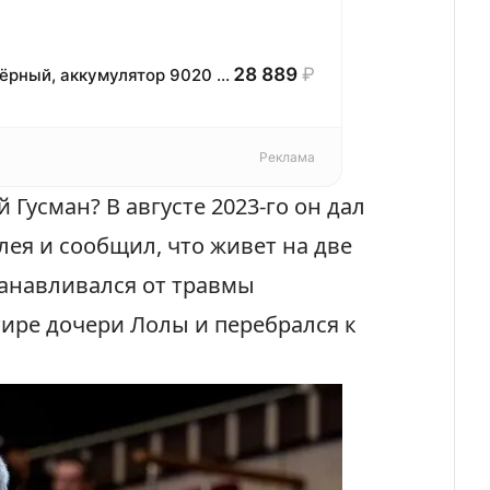
28 889
₽
Смартфон iQOO Z11, 8/128, Глубокий Чёрный, аккумулятор 9020 мА·ч, процессор Snapdragon 7s Gen 4, защита IP68; IP69
Реклама
 Гусман? В августе 2023-го он дал
лея и
сообщил, что живет на две
танавливался от травмы
ире дочери Лолы и перебрался к