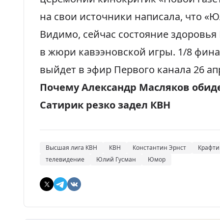
на свои источники
написала
, что «
Видимо, сейчас состояние здоровья
в жюри кавээновской игры. 1/8 фина
выйдет в эфир Первого канала 26 ап
Почему Александр Масляков обид
Сатирик резко задел КВН
Высшая лига КВН
КВН
Константин Эрнст
Крафти
телевидение
Юлий Гусман
Юмор