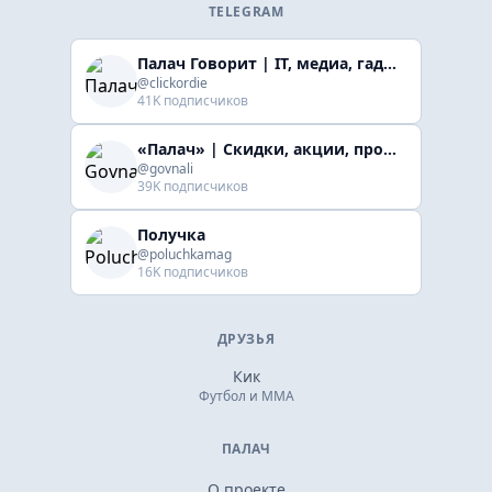
TELEGRAM
Палач Говорит | IT, медиа, гaджеты, скидки
@clickordie
41K подписчиков
«Палач» | Скидки, акции, промокоды
@govnali
39K подписчиков
Получка
@poluchkamag
16K подписчиков
ДРУЗЬЯ
Кик
Футбол и ММА
ПАЛАЧ
О проекте