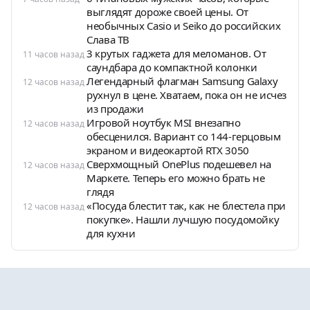
выглядят дороже своей цены. От
необычных Casio и Seiko до российских
Слава ТВ
3 крутых гаджета для меломанов. От
11 часов назад
саундбара до компактной колонки
Легендарный флагман Samsung Galaxy
12 часов назад
рухнул в цене. Хватаем, пока он не исчез
из продажи
Игровой ноутбук MSI внезапно
12 часов назад
обесценился. Вариант со 144-герцовым
экраном и видеокартой RTX 3050
Сверхмощный OnePlus подешевел на
12 часов назад
Маркете. Теперь его можно брать не
глядя
«Посуда блестит так, как не блестела при
12 часов назад
покупке». Нашли лучшую посудомойку
для кухни