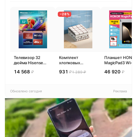
−28%
Телевизор 32
Комплект
Планшет HONO
дюйма Hisense
хлопковых
MagicPad3 Wi-Fi,
32E44SL (2026)
кухонных
13,3", процессор
14 568
931
46 920
₽
₽
₽
1 289 ₽
Смарт ТВ HD
полотенец 4 шт,
Snapdragon 8,
Pragma Rumlup,
16ГБ/512ГБ, EU
переменчивый
белый
Обновлено сегодня
Реклама