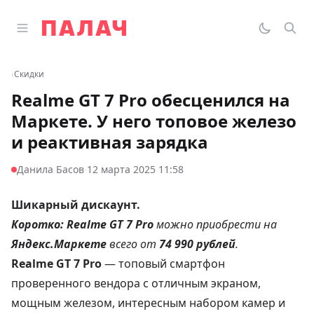
Перейти к содержимому
Открыть главное меню
Палач
Переклю
Пои
‹
Скидки
Realme GT 7 Pro обесценился на
Маркете. У него топовое железо
и реактивная зарядка
·
Данила Басов
12 марта 2025 11:58
Шикарный дискаунт.
Коротко:
Realme GT 7 Pro
можно приобрести на
Яндекс.Маркете
всего от
74 990 рублей
.
Realme GT 7 Pro
— топовый смартфон
проверенного вендора с отличным экраном,
мощным железом, интересным набором камер и