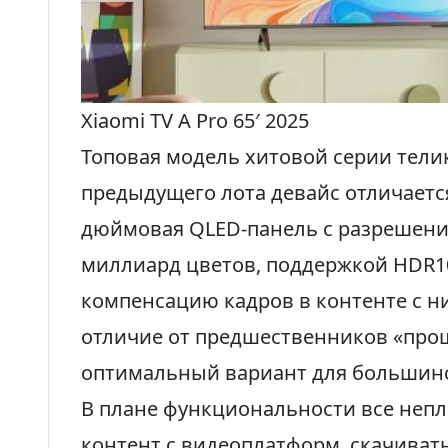
Xiaomi TV A Pro 65′ 2025
Топовая модель хитовой серии тели
предыдущего лота девайс отличается
дюймовая QLED-панель с разрешени
миллиард цветов, поддержкой HDR1
компенсацию кадров в контенте с н
отличие от предшественников «прош
оптимальный вариант для большинс
В плане функциональности все неп
контент с видеоплатформ, скачиват