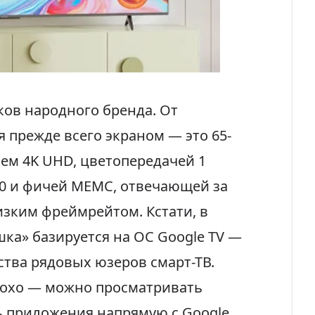
ков народного бренда. От
 прежде всего экраном — это 65-
ем 4K UHD, цветопередачей 1
0 и фичей MEMC, отвечающей за
изким фреймрейтом. Кстати, в
ка» базируется на ОС Google TV —
тва рядовых юзеров смарт-ТВ.
лохо — можно просматривать
ь приложения напрямую с Google