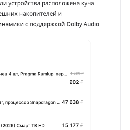
ли устройства расположена куча
нешних накопителей и
инамики с поддержкой Dolby Audio
Комплект хлопковых кухонных полотенец 4 шт, Pragma Rumlup, переменчивый белый
1 289 ₽
902
₽
47 638
₽
Планшет HONOR MagicPad3 Wi-Fi, 13,3", процессор Snapdragon 8, 16ГБ/512ГБ, EU
15 177
₽
 (2026) Смарт ТВ HD