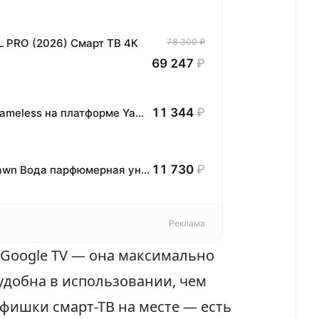
L PRO (2026) Смарт ТВ 4К
78 300 ₽
69 247
₽
11 344
₽
32” Телевизор Tuvio HD-ready DLED Frameless на платформе YaOS, TD32HFBCH11, черный
11 730
₽
The Different Company Dance of the Dawn Вода парфюмерная унисекс 100ml
Реклама
 Google TV — она максимально
удобна в использовании, чем
е фишки смарт-ТВ на месте — есть