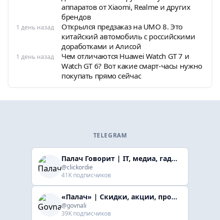
аппаратов от Xiaomi, Realme и других
брендов
Открылся предзаказ на UMO 8. Это
1 день назад
китайский автомобиль с российскими
доработками и Алисой
Чем отличаются Huawei Watch GT 7 и
1 день назад
Watch GT 6? Вот какие смарт-часы нужно
покупать прямо сейчас
TELEGRAM
Палач Говорит | IT, медиа, гaджеты, скидки
@clickordie
41K подписчиков
«Палач» | Скидки, акции, промокоды
@govnali
39K подписчиков