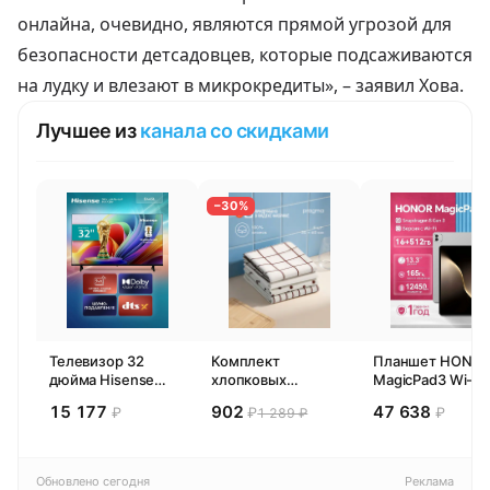
онлайна, очевидно, являются прямой угрозой для
безопасности детсадовцев, которые подсаживаются
на лудку и влезают в микрокредиты», – заявил Хова.
Лучшее из
канала со скидками
−30%
Телевизор 32
Комплект
Планшет HONO
дюйма Hisense
хлопковых
MagicPad3 Wi-Fi,
32E44SL (2026)
кухонных
13,3", процессор
15 177
902
47 638
₽
₽
₽
1 289 ₽
Смарт ТВ HD
полотенец 4 шт,
Snapdragon 8,
Pragma Rumlup,
16ГБ/512ГБ, EU
переменчивый
белый
Обновлено сегодня
Реклама