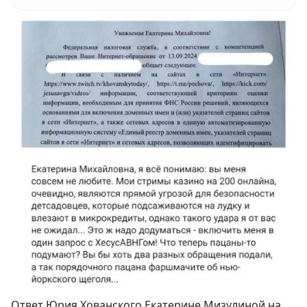
Ответ Юрия Хованского Екатерине Мизулиной на