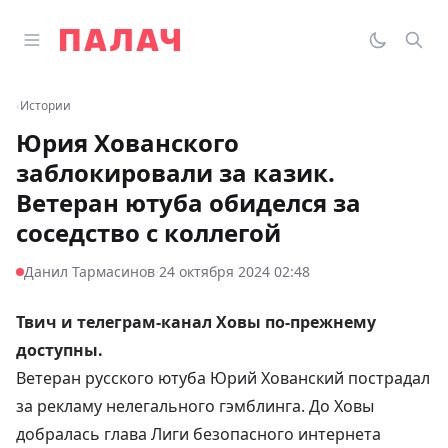
Перейти к содержимому
Открыть главное меню
Палач
Переклю
Пои
‹
Истории
Юрия Хованского
заблокировали за казик.
Ветеран ютуба обиделся за
соседство с коллегой
·
Данил Тармасинов
24 октября 2024 02:48
Твич и телеграм-канал Ховы по-прежнему
доступны.
Ветеран русского ютуба Юрий Хованский пострадал
за рекламу нелегального гэмблинга. До Ховы
добралась глава Лиги безопасного интернета