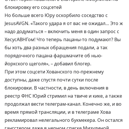
блокировку его соцсетей
Но больше всего Юру оскорбило соседство с
JesusAVGN
. «Такого удара я от вас не ожидал… Это ж
надо додуматься – включить меня в один запрос с
ХесусАВНГом! Что теперь пацаны-то подумают? Вы
бы хоть два разных обращения подали, а так
порядочного пацана фаршмачите об нью-
йоркского щеголя», – добавил блогер.
При этом соцсети Хованского по-прежнему
доступны, даже спустя почти сутки после
блокировки. В частности, в день включения в
реестр ФНС Юрий
стримил на твиче и кике
, а также
продолжал вести телеграм-канал. Конечно же, и во
время прямой трансляции, и в телеграме Хова
рекламировал нелегального букмекера. Он остался
гангстером даже в черном списке Мизулиной.