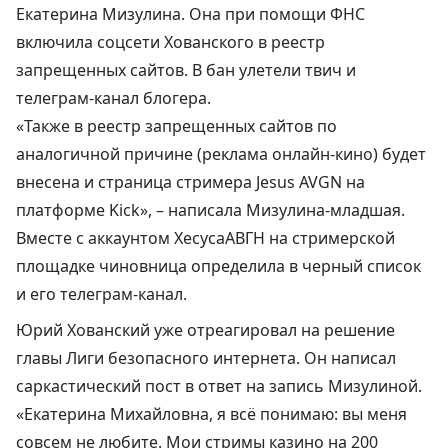
Екатерина Мизулина. Она при помощи ФНС
включила соцсети Хованского в реестр
запрещенных сайтов
. В бан улетели твич и
телеграм-канал блогера.
«Также в реестр запрещенных сайтов по
аналогичной причине (реклама онлайн-кино) будет
внесена и страница стримера Jesus AVGN на
платформе Kick», – написала
Мизулина-младшая
.
Вместе с аккаунтом ХесусаАВГН на стримерской
площадке чиновница определила в черный список
и его телеграм-канал.
Юрий Хованский
уже отреагировал на решение
главы Лиги безопасного интернета. Он написал
саркастический пост в ответ на запись Мизулиной.
«Екатерина Михайловна, я всё понимаю: вы меня
совсем не любите. Мои стримы казино на 200