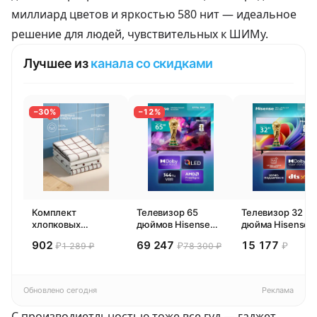
миллиард цветов и яркостью 580 нит — идеальное
решение для людей, чувствительных к ШИМу.
Лучшее из
канала со скидками
−30%
−12%
Комплект
Телевизор 65
Телевизор 32
хлопковых
дюймов Hisense
дюйма Hisense
кухонных
65E77SL PRO
32E44SL (2026)
902
69 247
15 177
₽
₽
₽
1 289 ₽
78 300 ₽
полотенец 4 шт,
(2026) Смарт ТВ
Смарт ТВ HD
Pragma Rumlup,
4К
переменчивый
белый
Обновлено сегодня
Реклама
С производиетльностью тоже все гуд — гаджет