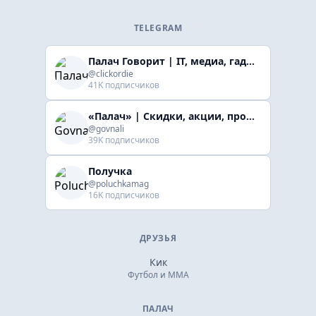
TELEGRAM
Палач Говорит | IT, медиа, гaджеты, скидки
@clickordie
41K подписчиков
«Палач» | Скидки, акции, промокоды
@govnali
39K подписчиков
Получка
@poluchkamag
16K подписчиков
ДРУЗЬЯ
Кик
Футбол и ММА
ПАЛАЧ