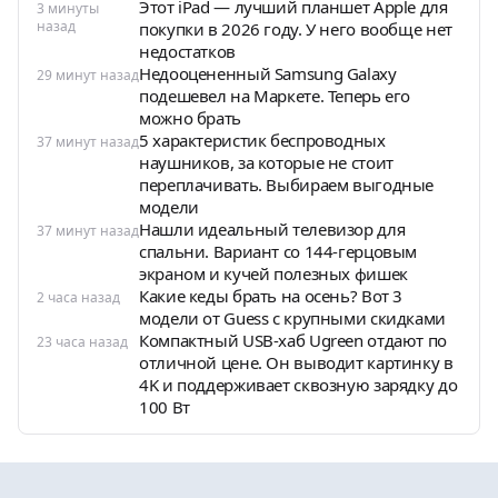
Этот iPad — лучший планшет Apple для
3 минуты
назад
покупки в 2026 году. У него вообще нет
недостатков
Недооцененный Samsung Galaxy
29 минут назад
подешевел на Маркете. Теперь его
можно брать
5 характеристик беспроводных
37 минут назад
наушников, за которые не стоит
переплачивать. Выбираем выгодные
модели
Нашли идеальный телевизор для
37 минут назад
спальни. Вариант со 144-герцовым
экраном и кучей полезных фишек
Какие кеды брать на осень? Вот 3
2 часа назад
модели от Guess с крупными скидками
Компактный USB-хаб Ugreen отдают по
23 часа назад
отличной цене. Он выводит картинку в
4K и поддерживает сквозную зарядку до
100 Вт