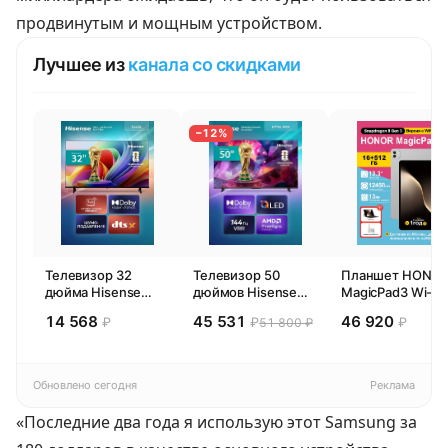
продвинутым и мощным устройством.
Лучшее из
канала со скидками
−12%
Телевизор 32
Телевизор 50
Планшет HONO
дюйма Hisense
дюймов Hisense
MagicPad3 Wi-Fi,
32E44SL (2026)
50E77SL PRO
13,3", процессор
14 568
45 531
46 920
₽
₽
₽
51 800 ₽
Смарт ТВ HD
(2026) Смарт ТВ
Snapdragon 8,
4К
16ГБ/512ГБ, EU
Обновлено сегодня
Реклама
«Последние два года я использую этот Samsung за