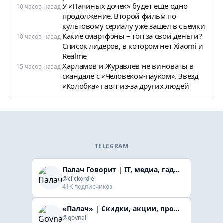
У «Папиных дочек» будет еще одно
10 часов назад
продолжение. Второй фильм по
культовому сериалу уже зашел в съемки
Какие смартфоны – топ за свои деньги?
10 часов назад
Список лидеров, в котором нет Xiaomi и
Realme
Харламов и Журавлев не виноваты в
15 часов назад
скандале с «Человеком-пауком». Звезд
«Колобка» гасят из-за других людей
TELEGRAM
Палач Говорит | IT, медиа, гaджеты, скидки
@clickordie
41K подписчиков
«Палач» | Скидки, акции, промокоды
@govnali